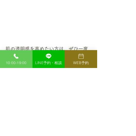
肌の透明感を高めたい方は、ぜひ一度
お気軽にご相談くださいね♪
10:00-19:00
LINE予約・相談
WEB予約
H BEAUTY CLINIC
エイチビューティークリニック
診療時間　10:00 - 19:00
休診日　不定休
​住所　千葉県市川市市川1丁目21−7　
クレール市川プラザピコ202
電話番号　047-707-3380