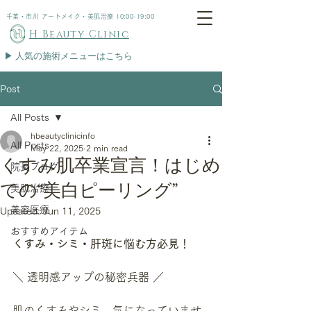
千葉・市川 アートメイク・美肌治療 10:00-19:00
H Beauty Clinic
▶︎ 人気の施術メニューはこちら
Post
All Posts
hbeautyclinicinfo
All Posts
May 22, 2025
2 min read
くすみ肌卒業宣言！はじめ
院長ブログ
ての“美白ピーリング”
美肌治療
美容医療
Updated:
Jun 11, 2025
おすすめアイテム
くすみ・シミ・肝斑に悩む方必見！
＼ 透明感アップの秘密兵器 ／
肌のくすみやシミ、気になっていませ