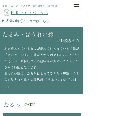
千葉・市川 アートメイク・美肌治療 10:00-19:00
H Beauty Clinic
▶︎ 人気の施術メニューはこちら
たるみ・ほうれい線
​でお悩みの方
本来締まっているものが緩んでしまっている状態が
「たるみ」です。加齢などが原因で肌のハリや弾力
が低下し、表情筋などの肌組織が衰えることで、た
るみの原因となります。
ほうれい線は、たるみによってできた境界線 · たる
んだ頬と口や鼻との境界線 であるといわれていま
す。
たるみ
の種類