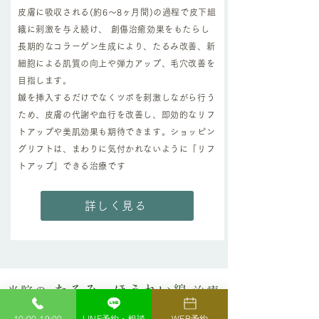
皮膚に吸収される(約6～8ヶ月間)の過程で皮下組
織に刺激を与え続け、 創傷治癒効果をもたらし
長期的なコラーゲン生成により、たるみ改善、新
細胞による肌質の向上や弾力アップ、毛穴改善を
目指します。
鍼を挿入するだけでなくツボを刺激しながら行う
ため、皮膚の代謝や血行を改善し、即効的なリフ
トアップや美肌効果も期待できます。ショッピン
グリフトは、まわりに気付かれないように「リフ
トアップ」できる治療です
詳しく見る
たるみ・ほうれい線
​
当院の
治療
10:00-19:00
LINE予約・相談
WEB予約