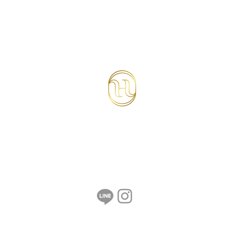
医療アートメイク
美肌施術一覧
お悩み別
メン
術メニュー
初めての方へ
クリニック案内
料金
FAQ