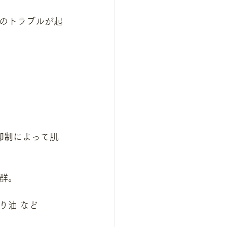
のトラブルが起
抑制
によって肌
群。
り油 など