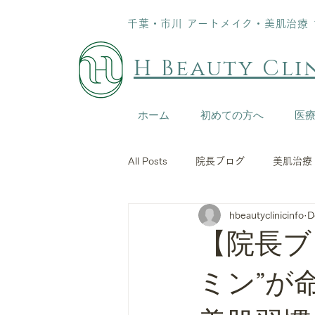
千葉・市川 アートメイク・美肌治療 10:
H Beauty Cli
ホーム
初めての方へ
医
All Posts
院長ブログ
美肌治療
hbeautyclinicinfo
D
【院長ブ
ミン”が