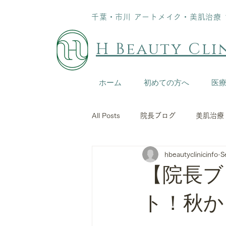
千葉・市川 アートメイク・美肌治療 10:
H Beauty Cli
ホーム
初めての方へ
医
All Posts
院長ブログ
美肌治療
hbeautyclinicinfo
S
【院長ブ
ト！秋か