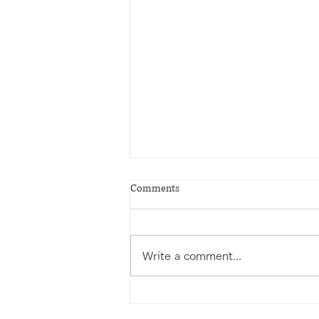
Comments
Write a comment...
【院長ブログ】ダイエット中
こそ“ビタミン”が命 〜 食べな