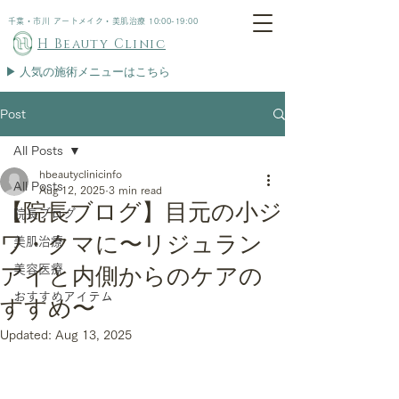
千葉・市川 アートメイク・美肌治療 10:00-19:00
H Beauty Clinic
▶︎ 人気の施術メニューはこちら
Post
All Posts
hbeautyclinicinfo
All Posts
Aug 12, 2025
3 min read
【院長ブログ】目元の小ジ
院長ブログ
ワ・クマに〜リジュラン
美肌治療
美容医療
アイと内側からのケアの
おすすめアイテム
すすめ〜
Updated:
Aug 13, 2025