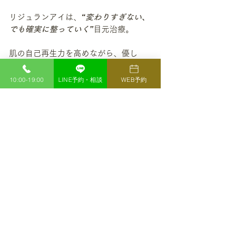
リジュランアイは、
“変わりすぎない、
でも確実に整っていく”
目元治療。
肌の自己再生力を高めながら、優し
く・ナチュラルに印象を引き上げてく
れます。
10:00-19:00
LINE予約・相談
WEB予約
ユベラなど内側からのケアも取り入れ
ながら、土台から整った若々しい目元
を一緒に目指してみませんか？
ご相談だけでも大歓迎ですので、ぜひ
お気軽にお問い合わせください。
H BEAUTY CLINIC
エイチビューティークリニック
診療時間　10:00 - 19:00